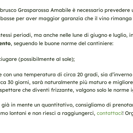
mbrusco Grasparossa Amabile è necessario prevedere u
basse per aver maggior garanzia che il vino rimanga
tessi periodi, ma anche nelle lune di giugno e luglio, i
vento
, seguendo le buone norme del cantiniere:
ciugare (possibilmente al sole);
e con una temperatura di circa 20 gradi, sia d’inverno
irca 30 giorni, sarà naturalmente più maturo e miglior
aspettare che diventi frizzante, valgono solo le norme i
già in mente un quantitativo, consigliamo di prenotarl
siamo lontani e non riesci a raggiungerci,
contattaci
! Or